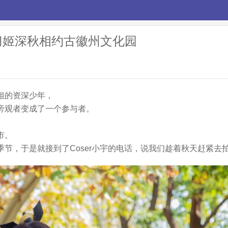
和妖刀姬深秋相约古徽州文化园
姐的资深少年，
旁观者变成了一个参与者。
市。
节，于是就接到了Coser小宇的电话，说我们趁着秋天赶紧去